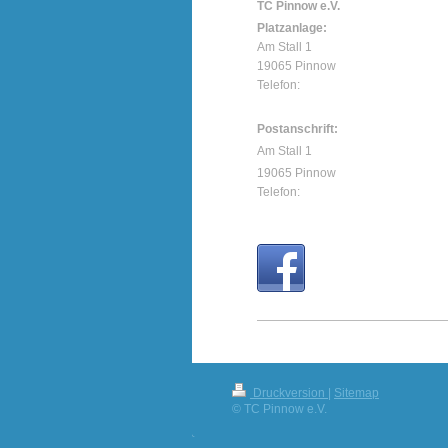
TC Pinnow e.V.
Platzanlage:
Am Stall 1
19065 Pinnow
Telefon:
Postanschrift:
Am Stall 1
19065 Pinnow
Telefon:
Druckversion
|
Sitemap
© TC Pinnow e.V.