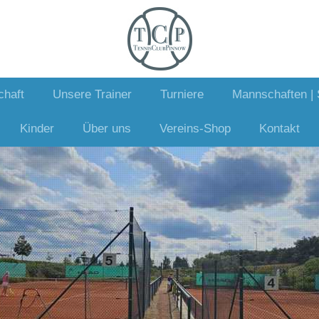
chaft
Unsere Trainer
Turniere
Mannschaften | 
Kinder
Über uns
Vereins-Shop
Kontakt