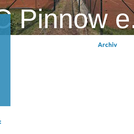
C Pinnow e
Archiv
: