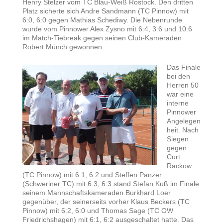
Henry Stelzer vom TC Blau-Weiß Rostock. Den dritten
Platz sicherte sich Andre Sandmann (TC Pinnow) mit
6:0, 6:0 gegen Mathias Schediwy. Die Nebenrunde
wurde vom Pinnower Alex Zysno mit 6:4, 3:6 und 10:6
im Match-Tiebreak gegen seinen Club-Kameraden
Robert Münch gewonnen.
Das Finale
bei den
Herren 50
war eine
interne
Pinnower
Angelegen
heit. Nach
Siegen
gegen
Curt
Rackow
(TC Pinnow) mit 6:1, 6:2 und Steffen Panzer
(Schweriner TC) mit 6:3, 6:3 stand Stefan Kuß im Finale
seinem Mannschaftskameraden Burkhard Loer
gegenüber, der seinerseits vorher Klaus Beckers (TC
Pinnow) mit 6:2, 6:0 und Thomas Sage (TC OW
Friedrichshagen) mit 6:1, 6:2 ausgeschaltet hatte. Das