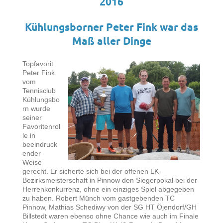
2016
Kühlungsborner Peter Fink war das
Maß aller Dinge
Topfavorit
Peter Fink
vom
Tennisclub
Kühlungsbo
rn wurde
seiner
Favoritenrol
le in
beeindruck
ender
Weise
gerecht. Er sicherte sich bei der offenen LK-
Bezirksmeisterschaft in Pinnow den Siegerpokal bei der
Herrenkonkurrenz, ohne ein einziges Spiel abgegeben
zu haben. Robert Münch vom gastgebenden TC
Pinnow, Mathias Schediwy von der SG HT Öjendorf/GH
Billstedt waren ebenso ohne Chance wie auch im Finale