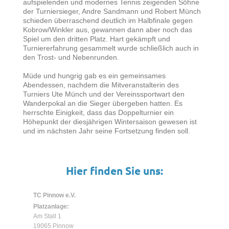
aufspielenden und modernes Tennis zeigenden Söhne
der Turniersieger, Andre Sandmann und Robert Münch
schieden überraschend deutlich im Halbfinale gegen
Kobrow/Winkler aus, gewannen dann aber noch das
Spiel um den dritten Platz. Hart gekämpft und
Turniererfahrung gesammelt wurde schließlich auch in
den Trost- und Nebenrunden.
Müde und hungrig gab es ein gemeinsames
Abendessen, nachdem die Mitveranstalterin des
Turniers Ute Münch und der Vereinssportwart den
Wanderpokal an die Sieger übergeben hatten. Es
herrschte Einigkeit, dass das Doppelturnier ein
Höhepunkt der diesjährigen Wintersaison gewesen ist
und im nächsten Jahr seine Fortsetzung finden soll.
Hier finden Sie uns:
TC Pinnow e.V.
Platzanlage:
Am Stall 1
19065 Pinnow