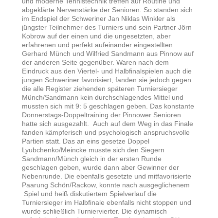
und moderne Tennistechnik treffen auf Routine und
abgeklärte Nervenstärke der Senioren. So standen sich
im Endspiel der Schweriner Jan Niklas Winkler als
jüngster Teilnehmer des Turniers und sein Partner Jörn
Kobrow auf der einen und die ungesetzten, aber
erfahrenen und perfekt aufeinander eingestellten
Gerhard Münch und Wilfried Sandmann aus Pinnow auf
der anderen Seite gegenüber. Waren nach dem
Eindruck aus den Viertel- und Halbfinalspielen auch die
jungen Schweriner favorisiert, fanden sie jedoch gegen
die alle Register ziehenden späteren Turniersieger
Münch/Sandmann kein durchschlagendes Mittel und
mussten sich mit 9: 5 geschlagen geben. Das konstante
Donnerstags-Doppeltraining der Pinnower Senioren
hatte sich ausgezahlt. Auch auf dem Weg in das Finale
fanden kämpferisch und psychologisch anspruchsvolle
Partien statt. Das an eins gesetze Doppel
Lyubchenko/Meincke musste sich den Siegern
Sandmann/Münch gleich in der ersten Runde
geschlagen geben, wurde dann aber Gewinner der
Nebenrunde. Die ebenfalls gesetzte und mitfavorisierte
Paarung Schön/Rackow, konnte nach ausgeglichenem
Spiel und heiß diskutiertem Spielverlauf die
Turniersieger im Halbfinale ebenfalls nicht stoppen und
wurde schließlich Turniervierter. Die dynamisch