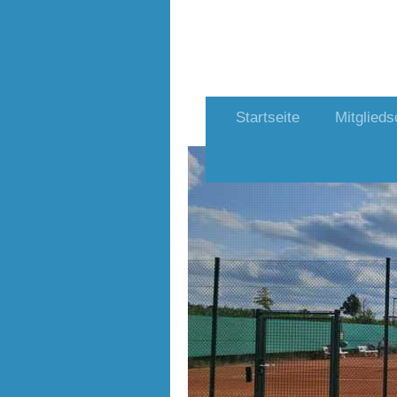
Startseite
Mitglieds